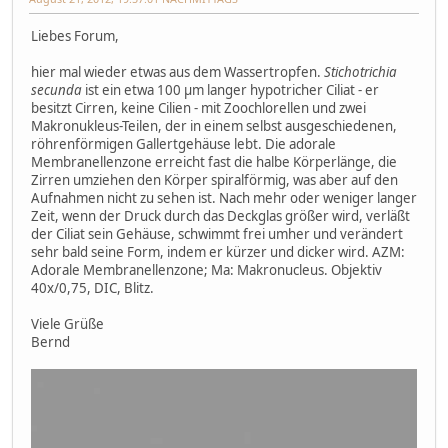
Liebes Forum,
hier mal wieder etwas aus dem Wassertropfen.
Stichotrichia
secunda
ist ein etwa 100 µm langer hypotricher Ciliat - er
besitzt Cirren, keine Cilien - mit Zoochlorellen und zwei
Makronukleus-Teilen, der in einem selbst ausgeschiedenen,
röhrenförmigen Gallertgehäuse lebt. Die adorale
Membranellenzone erreicht fast die halbe Körperlänge, die
Zirren umziehen den Körper spiralförmig, was aber auf den
Aufnahmen nicht zu sehen ist. Nach mehr oder weniger langer
Zeit, wenn der Druck durch das Deckglas größer wird, verläßt
der Ciliat sein Gehäuse, schwimmt frei umher und verändert
sehr bald seine Form, indem er kürzer und dicker wird. AZM:
Adorale Membranellenzone; Ma: Makronucleus. Objektiv
40x/0,75, DIC, Blitz.
Viele Grüße
Bernd