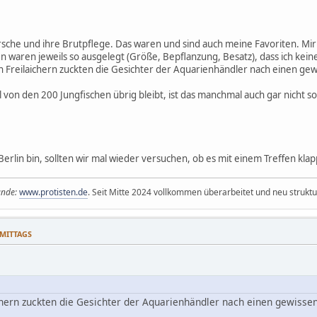
arsche und ihre Brutpflege. Das waren und sind auch meine Favoriten. M
waren jeweils so ausgelegt (Größe, Bepflanzung, Besatz), dass ich kein
n Freilaichern zuckten die Gesichter der Aquarienhändler nach einen gew
 von den 200 Jungfischen übrig bleibt, ist das manchmal auch gar nicht so 
Berlin bin, sollten wir mal wieder versuchen, ob es mit einem Treffen klap
eunde:
www.protisten.de
. Seit Mitte 2024 vollkommen überarbeitet und neu struktur
HMITTAGS
chern zuckten die Gesichter der Aquarienhändler nach einen gewisse