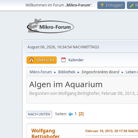
Willkommen im Forum „
Mikro-Forum
“.
Einloggen
R
August 06, 2026, 16:34:54 NACHMITTAGS
Übersicht
Kalender
Mikro-Forum
Bibliothek
Eingeschränktes Board
Leben 
►
►
►
Algen im Aquarium
Begonnen von Wolfgang Bettighofer, Februar 08, 2013
1
Seiten
2
NACH UNTEN
Wolfgang
Februar 10, 2013, 20:17:58 NAC
Bettighofer