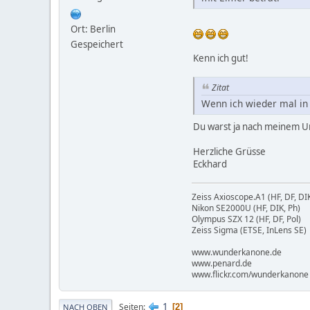
Ort: Berlin
Gespeichert
Kenn ich gut!
Zitat
Wenn ich wieder mal in 
Du warst ja nach meinem U
Herzliche Grüsse
Eckhard
Zeiss Axioscope.A1 (HF, DF, DIK
Nikon SE2000U (HF, DIK, Ph)
Olympus SZX 12 (HF, DF, Pol)
Zeiss Sigma (ETSE, InLens SE)
www.wunderkanone.de
www.penard.de
www.flickr.com/wunderkanone
1
Seiten
2
NACH OBEN