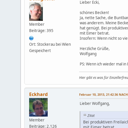
Lieber Ecki,
schönes Becken!
Ja, nette Sache, die Buntb
was anderem. Meine Becken 
Member
hat genügt. Bei produktive
Beiträge: 395
mit Eimer betrat.
Insofern: Wenn nicht so viel
Ort: Stockerau bei Wien
Herzliche Grüße,
Gespeichert
Wolfgang
PS: Wenn ich wieder mal in 
Hier gibt es was für Einzellerfr
Eckhard
Februar 10, 2013, 21:42:36 NAC
Lieber Wolfgang,
Zitat
Member
Bei produktiven Freilai
Beiträge: 2.126
mit Eimer betrat.