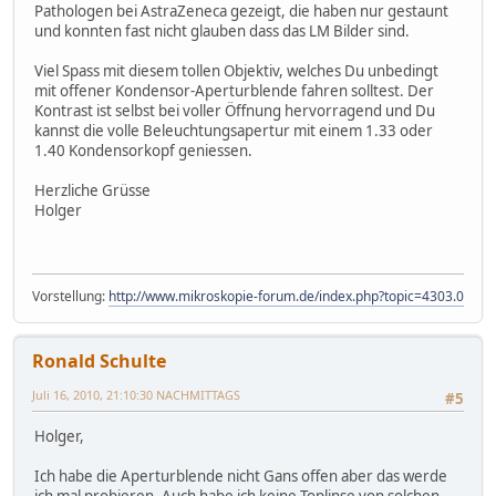
Pathologen bei AstraZeneca gezeigt, die haben nur gestaunt
und konnten fast nicht glauben dass das LM Bilder sind.
Viel Spass mit diesem tollen Objektiv, welches Du unbedingt
mit offener Kondensor-Aperturblende fahren solltest. Der
Kontrast ist selbst bei voller Öffnung hervorragend und Du
kannst die volle Beleuchtungsapertur mit einem 1.33 oder
1.40 Kondensorkopf geniessen.
Herzliche Grüsse
Holger
Vorstellung:
http://www.mikroskopie-forum.de/index.php?topic=4303.0
Ronald Schulte
Juli 16, 2010, 21:10:30 NACHMITTAGS
#5
Holger,
Ich habe die Aperturblende nicht Gans offen aber das werde
ich mal probieren. Auch habe ich keine Toplinse von solchen