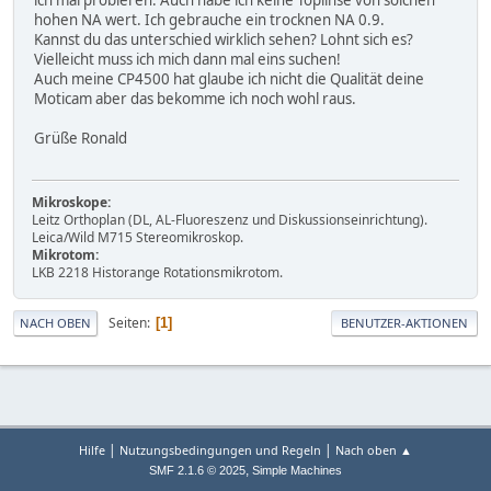
hohen NA wert. Ich gebrauche ein trocknen NA 0.9.
Kannst du das unterschied wirklich sehen? Lohnt sich es?
Vielleicht muss ich mich dann mal eins suchen!
Auch meine CP4500 hat glaube ich nicht die Qualität deine
Moticam aber das bekomme ich noch wohl raus.
Grüße Ronald
Mikroskope:
Leitz Orthoplan (DL, AL-Fluoreszenz und Diskussionseinrichtung).
Leica/Wild M715 Stereomikroskop.
Mikrotom:
LKB 2218 Historange Rotationsmikrotom.
Seiten
1
NACH OBEN
BENUTZER-AKTIONEN
|
|
Hilfe
Nutzungsbedingungen und Regeln
Nach oben ▲
,
SMF 2.1.6 © 2025
Simple Machines