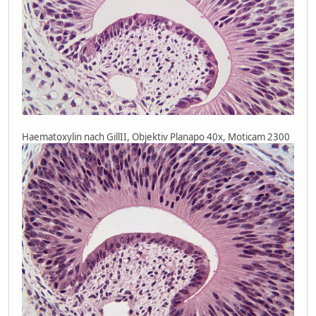
Haematoxylin nach GillII, Objektiv Planapo 40x, Moticam 2300