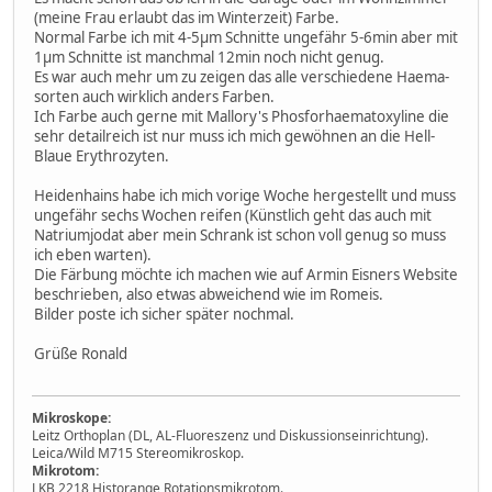
(meine Frau erlaubt das im Winterzeit) Farbe.
Normal Farbe ich mit 4-5µm Schnitte ungefähr 5-6min aber mit
1µm Schnitte ist manchmal 12min noch nicht genug.
Es war auch mehr um zu zeigen das alle verschiedene Haema-
sorten auch wirklich anders Farben.
Ich Farbe auch gerne mit Mallory's Phosforhaematoxyline die
sehr detailreich ist nur muss ich mich gewöhnen an die Hell-
Blaue Erythrozyten.
Heidenhains habe ich mich vorige Woche hergestellt und muss
ungefähr sechs Wochen reifen (Künstlich geht das auch mit
Natriumjodat aber mein Schrank ist schon voll genug so muss
ich eben warten).
Die Färbung möchte ich machen wie auf Armin Eisners Website
beschrieben, also etwas abweichend wie im Romeis.
Bilder poste ich sicher später nochmal.
Grüße Ronald
Mikroskope:
Leitz Orthoplan (DL, AL-Fluoreszenz und Diskussionseinrichtung).
Leica/Wild M715 Stereomikroskop.
Mikrotom:
LKB 2218 Historange Rotationsmikrotom.