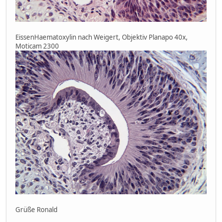
EissenHaematoxylin nach Weigert, Objektiv Planapo 40x,
Moticam 2300
Grüße Ronald