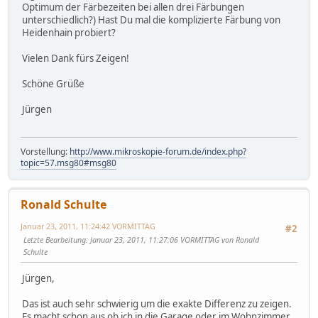
Optimum der Färbezeiten bei allen drei Färbungen
unterschiedlich?) Hast Du mal die komplizierte Färbung von
Heidenhain probiert?
Vielen Dank fürs Zeigen!
Schöne Grüße
Jürgen
Vorstellung:
http://www.mikroskopie-forum.de/index.php?
topic=57.msg80#msg80
Ronald Schulte
Januar 23, 2011, 11:24:42 VORMITTAG
#2
Letzte Bearbeitung
: Januar 23, 2011, 11:27:06 VORMITTAG von Ronald
Schulte
Jürgen,
Das ist auch sehr schwierig um die exakte Differenz zu zeigen.
Es macht schon aus ob ich in die Garage oder im Wohnzimmer