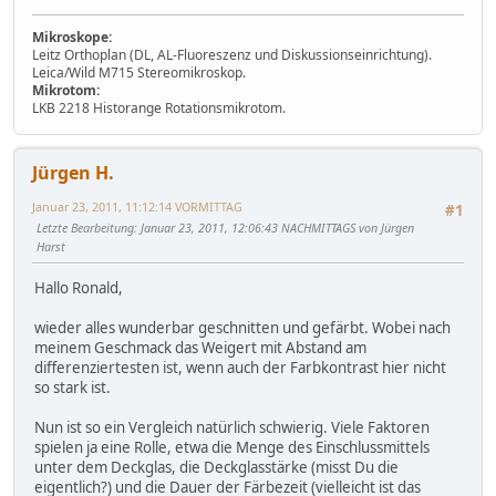
Mikroskope:
Leitz Orthoplan (DL, AL-Fluoreszenz und Diskussionseinrichtung).
Leica/Wild M715 Stereomikroskop.
Mikrotom:
LKB 2218 Historange Rotationsmikrotom.
Jürgen H.
Januar 23, 2011, 11:12:14 VORMITTAG
#1
Letzte Bearbeitung
: Januar 23, 2011, 12:06:43 NACHMITTAGS von Jürgen
Harst
Hallo Ronald,
wieder alles wunderbar geschnitten und gefärbt. Wobei nach
meinem Geschmack das Weigert mit Abstand am
differenziertesten ist, wenn auch der Farbkontrast hier nicht
so stark ist.
Nun ist so ein Vergleich natürlich schwierig. Viele Faktoren
spielen ja eine Rolle, etwa die Menge des Einschlussmittels
unter dem Deckglas, die Deckglasstärke (misst Du die
eigentlich?) und die Dauer der Färbezeit (vielleicht ist das