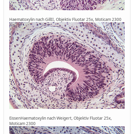
Haematoxylin nach GillII, Objektiv Fluotar 25x, Moticam 2300
EissenHaematoxylin nach Weigert, Objektiv Fluotar 25x,
Moticam 2300