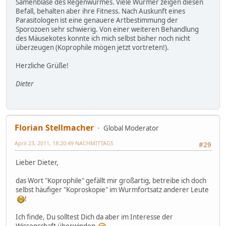
Samenblase des Regenwurmes. Viele Würmer zeigen diesen
Befall, behalten aber ihre Fitness. Nach Auskunft eines
Parasitologen ist eine genauere Artbestimmung der
Sporozoen sehr schwierig. Von einer weiteren Behandlung
des Mäusekotes konnte ich mich selbst bisher noch nicht
überzeugen (Koprophile mögen jetzt vortreten!).
Herzliche Grüße!
Dieter
Florian Stellmacher
Global Moderator
April 23, 2011, 18:20:49 NACHMITTAGS
#29
Lieber Dieter,
das Wort "Koprophile" gefällt mir großartig, betreibe ich doch
selbst häufiger "Koproskopie" im Wurmfortsatz anderer Leute
!
Ich finde, Du solltest Dich da aber im Interesse der
Wissenschaft überwinden
...