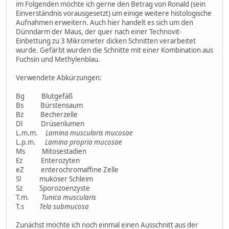
im Folgenden möchte ich gerne den Betrag von Ronald (sein
Einverständnis vorausgesetzt) um einige weitere histologische
Aufnahmen erweitern. Auch hier handelt es sich um den
Dünndarm der Maus, der quer nach einer Technovit-
Einbettung zu 3 Mikrometer dicken Schnitten verarbeitet
wurde. Gefärbt wurden die Schnitte mit einer Kombination aus
Fuchsin und Methylenblau.
Verwendete Abkürzungen:
Bg Blutgefäß
Bs Bürstensaum
Bz Becherzelle
Dl Drüsenlumen
L.m.m.
Lamina muscularis mucosae
L.p.m.
Lamina propria mucosae
Ms Mitosestadien
Ez Enterozyten
eZ enterochromaffine Zelle
Sl muköser Schleim
Sz Sporozoenzyste
T.m.
Tunica muscularis
T.s
Tela submucosa
Zunächst möchte ich noch einmal einen Ausschnitt aus der