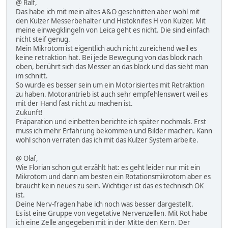
@ Ralf,
Das habe ich mit mein altes A&O geschnitten aber wohl mit
den Kulzer Messerbehalter und Histoknifes H von Kulzer. Mit
meine einwegklingeln von Leica geht es nicht. Die sind einfach
nicht steif genug.
Mein Mikrotom ist eigentlich auch nicht zureichend weil es
keine retraktion hat. Bei jede Bewegung von das block nach
oben, berührt sich das Messer an das block und das sieht man
im schnitt.
So wurde es besser sein um ein Motorisiertes mit Retraktion
zu haben. Motorantrieb ist auch sehr empfehlenswert weil es
mit der Hand fast nicht zu machen ist.
Zukunft!
Präparation und einbetten berichte ich später nochmals. Erst
muss ich mehr Erfahrung bekommen und Bilder machen. Kann
wohl schon verraten das ich mit das Kulzer System arbeite.
@ Olaf,
Wie Florian schon gut erzählt hat: es geht leider nur mit ein
Mikrotom und dann am besten ein Rotationsmikrotom aber es
braucht kein neues zu sein. Wichtiger ist das es technisch OK
ist.
Deine Nerv-fragen habe ich noch was besser dargestellt.
Es ist eine Gruppe von vegetative Nervenzellen. Mit Rot habe
ich eine Zelle angegeben mit in der Mitte den Kern. Der