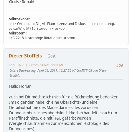
Grüße Ronald
Mikroskope:
Leitz Orthoplan (DL, AL-Fluoreszenz und Diskussionseinrichtung).
Leica/Wild M715 Stereomikroskop.
Mikrotom:
LKB 2218 Historange Rotationsmikrotom.
Dieter Stoffels
Gast
April 23, 2011, 16:23:54 NACHMITTAGS
#26
Letzte Bearbeitung
: April 23, 2011, 16:27:55 NACHMITTAGS von Dieter
Stoffels
Hallo Florian,
auch bei Dir möchte ich mich für die Rückmeldung bedanken.
Im Folgenden habe ich eine Übersichts- und eine
Detailaufnahme des Mäusedarmes des vorderen
Dünndarmbereiches abgebildet. Hierbei handelt es sich um
Paraffinschnitte, die mit H&E gefärbt wurden
(Vergleichsaufnahmen zur menschlichen Histologie des
Dünndarmes).