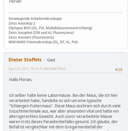
Florian
Vorwiegende Arbeitsmikroskope:
Zeiss Axioskop 2
Olympus BHS (DL, Pol, Multidiskussionseinrichtung)
Zeiss Axiophot (DIK und AL-Fluoreszenz)
Zeiss Axiovert (Fluoreszenz)
Wild M400 Fotomakroskop (DL, DF, AL, Pol)
Dieter Stoffels
Gast
April 23, 2011, 18:13:31 NACHMITTAGS
#28
Hallo Florian,
ich selber halte keine Labormäuse. Bei der Maus, die ich hier
verarbeitet habe, handelte es sich um eine typische
"Schlangen-Futtermaus". Diese Maus zeichnen sich durch viele
Inzuchtmerkmale aus, war aber ansonsten vital und hatte ein
altersgerechtes Gewicht. Auch zuvor verarbeitete Mäuse
waren trotz dieses Parasitenbefalles gesund. Ich glaube, der
Befall ist vergleichbar mit dem Gregarinenbefall der