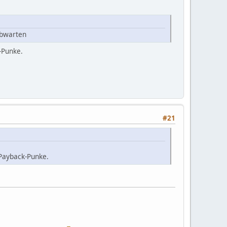
abwarten
k-Punke.
#21
 Payback-Punke.