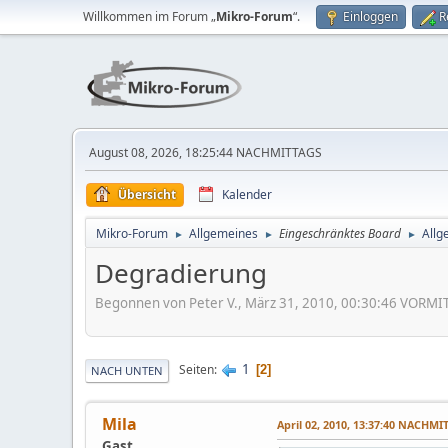
Willkommen im Forum „
Mikro-Forum
“.
Einloggen
R
August 08, 2026, 18:25:44 NACHMITTAGS
Übersicht
Kalender
Mikro-Forum
Allgemeines
Eingeschränktes Board
Allg
►
►
►
Degradierung
Begonnen von Peter V., März 31, 2010, 00:30:46 VORMI
1
Seiten
2
NACH UNTEN
Mila
April 02, 2010, 13:37:40 NACHMI
Gast