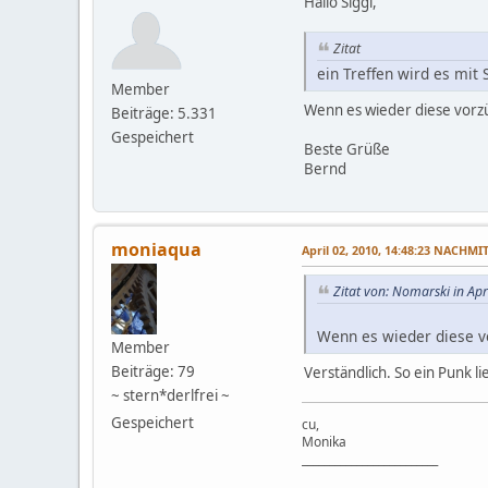
Hallo Siggi,
Zitat
ein Treffen wird es mit
Member
Wenn es wieder diese vorzü
Beiträge: 5.331
Gespeichert
Beste Grüße
Bernd
moniaqua
April 02, 2010, 14:48:23 NACHMI
Zitat von: Nomarski in Ap
Wenn es wieder diese vo
Member
Beiträge: 79
Verständlich. So ein Punk 
~ stern*derlfrei ~
Gespeichert
cu,
Monika
_________________________