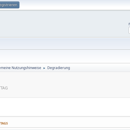
egistrieren
emeine Nutzungshinweise
Degradierung
►
TTAG
TTAGS