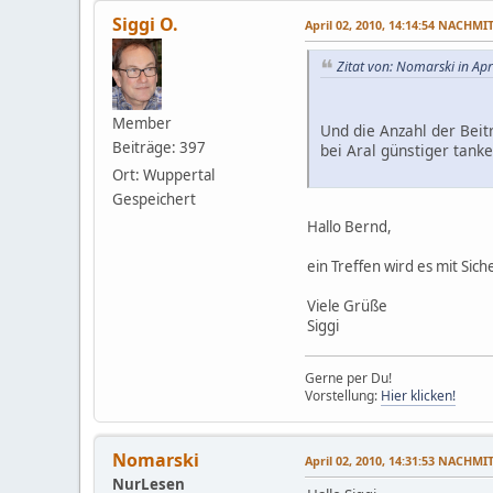
Siggi O.
April 02, 2010, 14:14:54 NACHMI
Zitat von: Nomarski in Ap
Member
Und die Anzahl der Beit
Beiträge: 397
bei Aral günstiger tank
Ort: Wuppertal
Gespeichert
Hallo Bernd,
ein Treffen wird es mit Si
Viele Grüße
Siggi
Gerne per Du!
Vorstellung:
Hier klicken!
Nomarski
April 02, 2010, 14:31:53 NACHMI
NurLesen