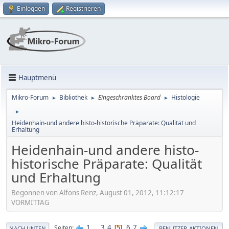
Einloggen
Registrieren
Hauptmenü
Mikro-Forum
Bibliothek
Eingeschränktes Board
Histologie
►
►
►
►
Heidenhain-und andere histo-historische Präparate: Qualität und
Erhaltung
Heidenhain-und andere histo-
historische Präparate: Qualität
und Erhaltung
Begonnen von Alfons Renz, August 01, 2012, 11:12:17
VORMITTAG
1
...
3
4
6
7
Seiten
5
NACH UNTEN
BENUTZER-AKTIONEN