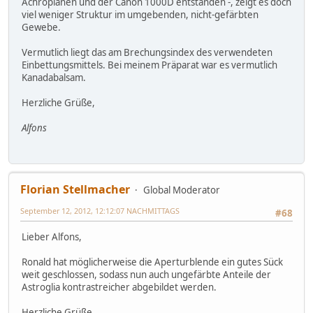
Achroplanen und der Canon 1000D entstanden -, zeigt es doch
viel weniger Struktur im umgebenden, nicht-gefärbten
Gewebe.
Vermutlich liegt das am Brechungsindex des verwendeten
Einbettungsmittels. Bei meinem Präparat war es vermutlich
Kanadabalsam.
Herzliche Grüße,
Alfons
Florian Stellmacher
Global Moderator
September 12, 2012, 12:12:07 NACHMITTAGS
#68
Lieber Alfons,
Ronald hat möglicherweise die Aperturblende ein gutes Sück
weit geschlossen, sodass nun auch ungefärbte Anteile der
Astroglia kontrastreicher abgebildet werden.
Herzliche Grüße,