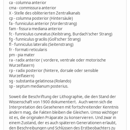
ca - columna anterior
cma - commissura anterior
X - Stelle des obliterierten Zentralkanals
cp - columna posterior (Hintersäule)
fa - funniculus anterior (Vorderstrang)
fam - fissura mediana anterior
fc - funniculus cuneatus (Keilstrang, Burdach'scher Strang)
fg - funniculus gracilis (Goll'scher Strang)
fl - funniculus lateralis (Seitenstrang)
fr - formati reticularis
pm - pia mater
ra - radix anterior ( vordere, ventrale oder motorische
Wurzelfasern)
rp - radix posterior (hintere, dorsale oder sensible
Wurzelfasern)
sg - substantia gelatinosa (Rolando)
sp - septum medianum posterius.
Soweit die Beschriftung der Lithographie, die den Stand der
Wissenschaft von 1900 dokumentiert. Auch wenn sich die
Interpretation des Gesehenen mit fortschreitender Kenntnis
ändern mag, die Fakten bleiben die Gleichen. Umso wichtiger
ist es, die originalen Präparate zu konservieren. Und zwar in
einem Zustand, der es auch späteren Generationen erlaubt,
den Beschreibungen und Schlüssen des Erstbeobachters zu