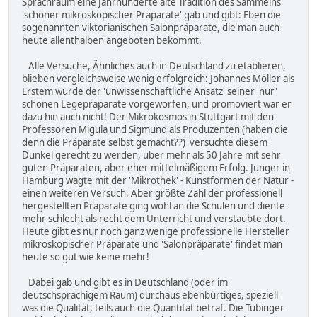
Sprachraum eine Jahrhunderte alte Tradition des Sammelns
'schöner mikroskopischer Präparate' gab und gibt: Eben die
sogenannten viktorianischen Salonpräparate, die man auch
heute allenthalben angeboten bekommt.
Alle Versuche, Ähnliches auch in Deutschland zu etablieren,
blieben vergleichsweise wenig erfolgreich: Johannes Möller als
Erstem wurde der 'unwissenschaftliche Ansatz' seiner 'nur'
schönen Legepräparate vorgeworfen, und promoviert war er
dazu hin auch nicht! Der Mikrokosmos in Stuttgart mit den
Professoren Migula und Sigmund als Produzenten (haben die
denn die Präparate selbst gemacht??) versuchte diesem
Dünkel gerecht zu werden, über mehr als 50 Jahre mit sehr
guten Präparaten, aber eher mittelmäßigem Erfolg. Junger in
Hamburg wagte mit der 'Mikrothek' - Kunstformen der Natur -
einen weiteren Versuch. Aber größte Zahl der professionell
hergestellten Präparate ging wohl an die Schulen und diente
mehr schlecht als recht dem Unterricht und verstaubte dort.
Heute gibt es nur noch ganz wenige professionelle Hersteller
mikroskopischer Präparate und 'Salonpräparate' findet man
heute so gut wie keine mehr!
Dabei gab und gibt es in Deutschland (oder im
deutschsprachigem Raum) durchaus ebenbürtiges, speziell
was die Qualität, teils auch die Quantität betraf. Die Tübinger